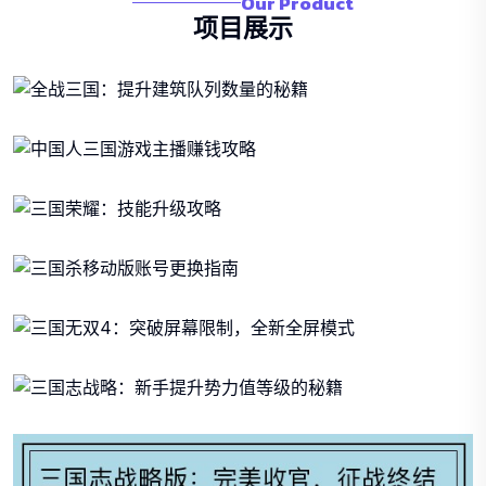
Our Product
项目展示