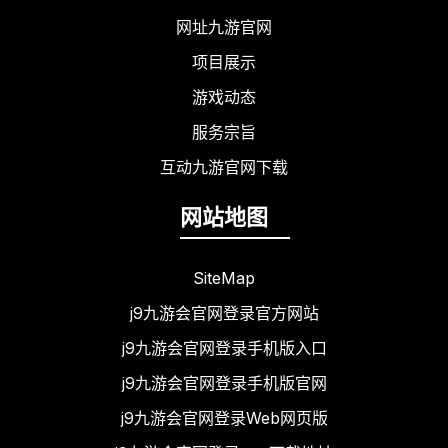
网址九游官网
项目展示
游戏动态
服务宗旨
互动九游官网下载
网站地图
SiteMap
j9九游会官网登录官方网站
j9九游会官网登录手机版入口
j9九游会官网登录手机版官网
j9九游会官网登录Web网页版