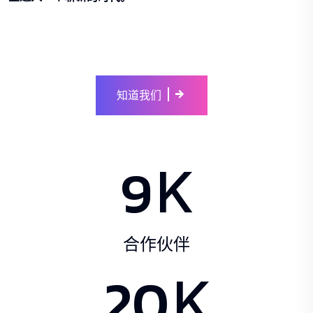
知道我们
11
K
合作伙伴
24
K