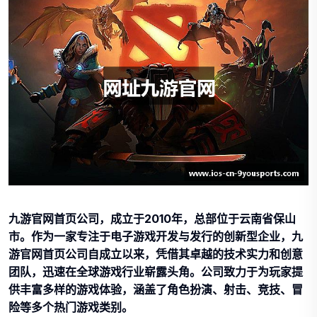
九游官网首页
公司，成立于2010年，总部位于云南省保山
市。作为一家专注于电子游戏开发与发行的创新型企业，
九
游官网首页
公司自成立以来，凭借其卓越的技术实力和创意
团队，迅速在全球游戏行业崭露头角。公司致力于为玩家提
供丰富多样的游戏体验，涵盖了角色扮演、射击、竞技、冒
险等多个热门游戏类别。