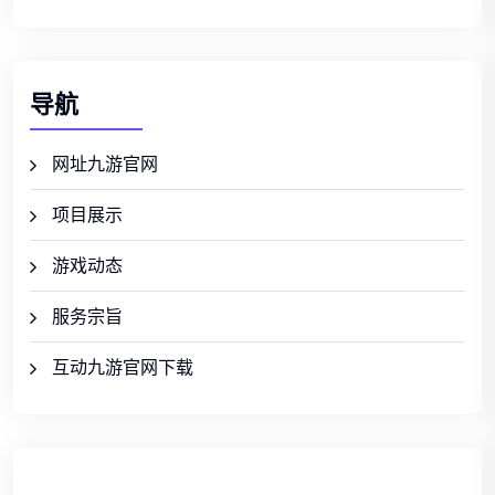
导航
网址九游官网
项目展示
游戏动态
服务宗旨
互动九游官网下载