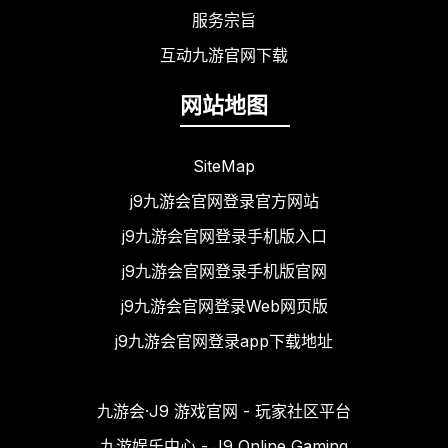
服务宗旨
互动九游官网下载
网站地图
SiteMap
j9九游会官网登录官方网站
j9九游会官网登录手机版入口
j9九游会官网登录手机版官网
j9九游会官网登录Web网页版
j9九游会官网登录app下载地址
九游会·J9 游戏官网 - 玩家社区平台
九游娱乐中心 - J9 Online Gaming