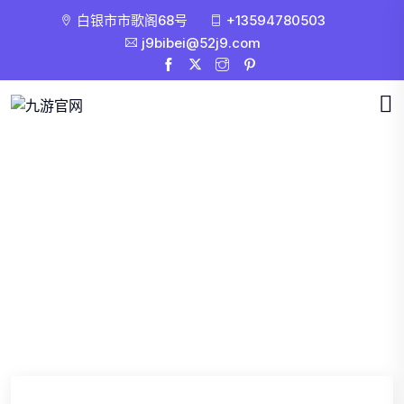
白银市市歌阁68号
+13594780503
j9bibei@52j9.com
游戏动态
首页
-
游戏动态